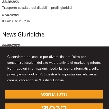
21/10/2021
Trasporto stradale dei disabili: i profili giuridici
07/07/2021
Il Fair Use in Italia
News Giuridiche
06/08/2026
Accesso a immagini di videosorveglianza e privacy: la necessità di
Ci serviamo dei cookie per diversi fini, tra l'altro per
una procura specifica
consentire funzioni del sito web e attività di marketing mirate.
06/08/2026
Per maggiori informazioni, riveda la nostra
informativa sulla
L’assicurazione del condominio è impegnata nei limiti stabiliti dalla
privacy e sui cookie.
Può gestire le impostazioni relative ai
polizza
cookie, cliccando su 'Gestisci Cookie'
06/08/2026
Allucinazioni IA e mancato controllo dell’avvocato: tra sanzioni
ACCETTA TUTTI
pecuniarie e disciplinari
RIFIUTA TUTTI