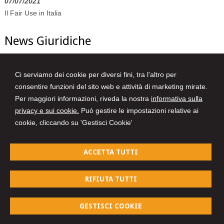
07/07/2021
Il Fair Use in Italia
News Giuridiche
07/08/2026
Ci serviamo dei cookie per diversi fini, tra l'altro per
Volo in ritardo o cancellato: la pronuncia del Giudice di Pace di
consentire funzioni del sito web e attività di marketing mirate.
Venezia
Per maggiori informazioni, riveda la nostra
informativa sulla
07/08/2026
privacy e sui cookie.
Può gestire le impostazioni relative ai
AI Act: ok definitivo ai decreti su governance e attività di polizia. Il
cookie, cliccando su 'Gestisci Cookie'
Cdm vara la riforma del sistema 231
07/08/2026
ACCETTA TUTTI
Patto di famiglia e riserva al donante di diritti particolari
RIFIUTA TUTTI
Avvocati a Parma
GESTISCI COOKIE
© 2026 Copyright Avvocati a Parma. Tutti i diritti riservati |
Gestisci Cookie
-